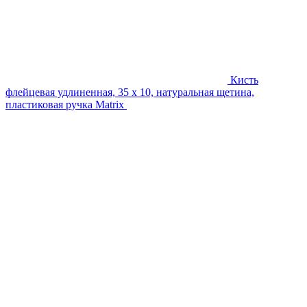
Кисть
флейцевая удлиненная, 35 x 10, натуральная щетина,
пластиковая ручка Matrix