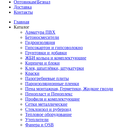
Оптовикам\Безнал
Доставка
Контакты
Главная
Каталог
Арматура ПВХ
Бетоносмесители
Гидроизоляция
Гипсокартон и гипсоволокно
Грунтовки и добавки
ЖБИ кольца и комплектующие
Кирпичи и блоки
Клея, шпатлёвки, штукатурки
Краски
Пазогребневые плиты
Пароизоляционные пленки
Пена монтажная, Герметики, Жидкие гвозди
Пенопласт и Пеноплекс
Профиля и комплектующие
Сетки металлические
Стеклоизол и рубероид
Тепловое оборудование
Утеплители
Фанера и OSB