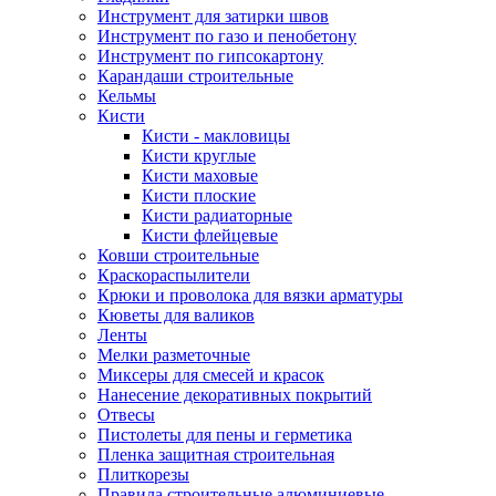
Инструмент для затирки швов
Инструмент по газо и пенобетону
Инструмент по гипсокартону
Карандаши строительные
Кельмы
Кисти
Кисти - макловицы
Кисти круглые
Кисти маховые
Кисти плоские
Кисти радиаторные
Кисти флейцевые
Ковши строительные
Краскораспылители
Крюки и проволока для вязки арматуры
Кюветы для валиков
Ленты
Мелки разметочные
Миксеры для смесей и красок
Нанесение декоративных покрытий
Отвесы
Пистолеты для пены и герметика
Пленка защитная строительная
Плиткорезы
Правила строительные алюминиевые