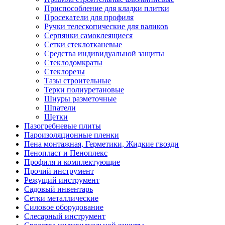
Приспособление для кладки плитки
Просекатели для профиля
Ручки телескопические для валиков
Серпянки самоклеящиеся
Сетки стеклотканевые
Средства индивидуальной защиты
Стеклодомкраты
Стеклорезы
Тазы строительные
Терки полиуретановые
Шнуры разметочные
Шпатели
Щетки
Пазогребневые плиты
Пароизоляционные пленки
Пена монтажная, Герметики, Жидкие гвозди
Пенопласт и Пеноплекс
Профиля и комплектующие
Прочий инструмент
Режущий инструмент
Садовый инвентарь
Сетки металлические
Силовое оборудование
Слесарный инструмент