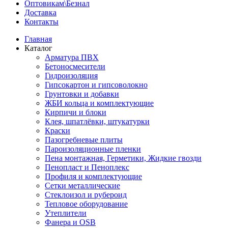
Оптовикам\Безнал
Доставка
Контакты
Главная
Каталог
Арматура ПВХ
Бетоносмесители
Гидроизоляция
Гипсокартон и гипсоволокно
Грунтовки и добавки
ЖБИ кольца и комплектующие
Кирпичи и блоки
Клея, шпатлёвки, штукатурки
Краски
Пазогребневые плиты
Пароизоляционные пленки
Пена монтажная, Герметики, Жидкие гвозди
Пенопласт и Пеноплекс
Профиля и комплектующие
Сетки металлические
Стеклоизол и рубероид
Тепловое оборудование
Утеплители
Фанера и OSB