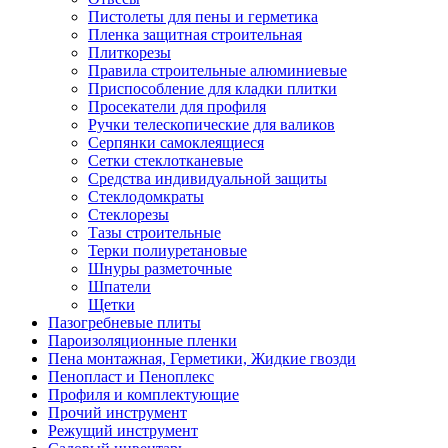
Пистолеты для пены и герметика
Пленка защитная строительная
Плиткорезы
Правила строительные алюминиевые
Приспособление для кладки плитки
Просекатели для профиля
Ручки телескопические для валиков
Серпянки самоклеящиеся
Сетки стеклотканевые
Средства индивидуальной защиты
Стеклодомкраты
Стеклорезы
Тазы строительные
Терки полиуретановые
Шнуры разметочные
Шпатели
Щетки
Пазогребневые плиты
Пароизоляционные пленки
Пена монтажная, Герметики, Жидкие гвозди
Пенопласт и Пеноплекс
Профиля и комплектующие
Прочий инструмент
Режущий инструмент