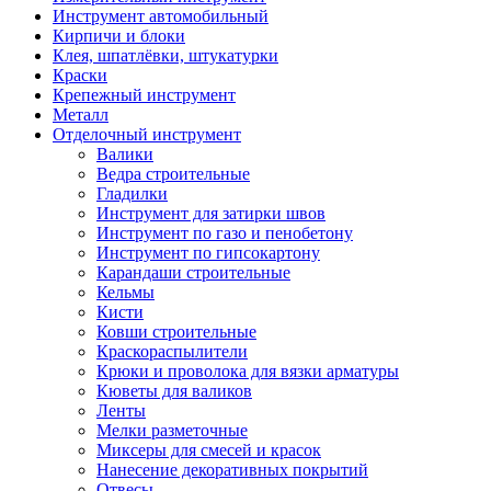
Инструмент автомобильный
Кирпичи и блоки
Клея, шпатлёвки, штукатурки
Краски
Крепежный инструмент
Металл
Отделочный инструмент
Валики
Ведра строительные
Гладилки
Инструмент для затирки швов
Инструмент по газо и пенобетону
Инструмент по гипсокартону
Карандаши строительные
Кельмы
Кисти
Ковши строительные
Краскораспылители
Крюки и проволока для вязки арматуры
Кюветы для валиков
Ленты
Мелки разметочные
Миксеры для смесей и красок
Нанесение декоративных покрытий
Отвесы