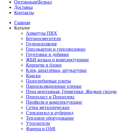
Оптовикам\Безнал
Доставка
Контакты
Главная
Каталог
Арматура ПВХ
Бетоносмесители
Гидроизоляция
Гипсокартон и гипсоволокно
Грунтовки и добавки
ЖБИ кольца и комплектующие
Кирпичи и блоки
Клея, шпатлёвки, штукатурки
Краски
Пазогребневые плиты
Пароизоляционные пленки
Пена монтажная, Герметики, Жидкие гвозди
Пенопласт и Пеноплекс
Профиля и комплектующие
Сетки металлические
Стеклоизол и рубероид
Тепловое оборудование
Утеплители
Фанера и OSB