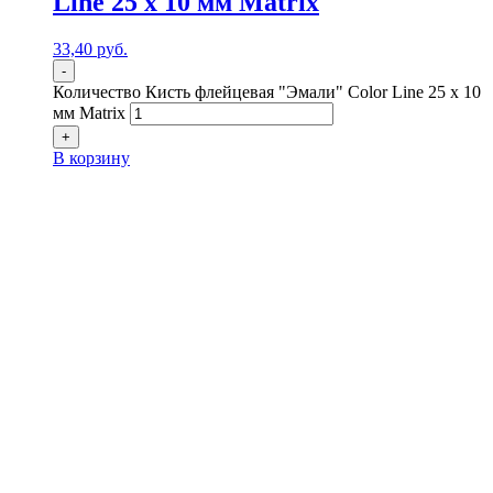
Line 25 х 10 мм Matrix
33,40
р
уб.
-
Количество Кисть флейцевая "Эмали" Color Line 25 х 10
мм Matrix
+
В корзину