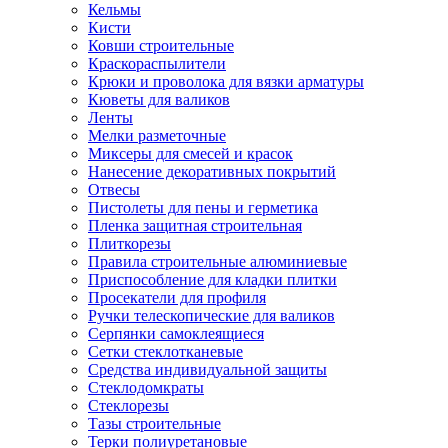
Кельмы
Кисти
Ковши строительные
Краскораспылители
Крюки и проволока для вязки арматуры
Кюветы для валиков
Ленты
Мелки разметочные
Миксеры для смесей и красок
Нанесение декоративных покрытий
Отвесы
Пистолеты для пены и герметика
Пленка защитная строительная
Плиткорезы
Правила строительные алюминиевые
Приспособление для кладки плитки
Просекатели для профиля
Ручки телескопические для валиков
Серпянки самоклеящиеся
Сетки стеклотканевые
Средства индивидуальной защиты
Стеклодомкраты
Стеклорезы
Тазы строительные
Терки полиуретановые