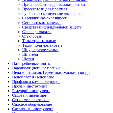
Приспособление для кладки плитки
Просекатели для профиля
Ручки телескопические для валиков
Серпянки самоклеящиеся
Сетки стеклотканевые
Средства индивидуальной защиты
Стеклодомкраты
Стеклорезы
Тазы строительные
Терки полиуретановые
Шнуры разметочные
Шпатели
Щетки
Пазогребневые плиты
Пароизоляционные пленки
Пена монтажная, Герметики, Жидкие гвозди
Пенопласт и Пеноплекс
Профиля и комплектующие
Прочий инструмент
Режущий инструмент
Садовый инвентарь
Сетки металлические
Силовое оборудование
Слесарный инструмент