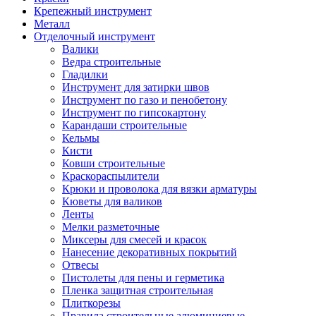
Крепежный инструмент
Металл
Отделочный инструмент
Валики
Ведра строительные
Гладилки
Инструмент для затирки швов
Инструмент по газо и пенобетону
Инструмент по гипсокартону
Карандаши строительные
Кельмы
Кисти
Ковши строительные
Краскораспылители
Крюки и проволока для вязки арматуры
Кюветы для валиков
Ленты
Мелки разметочные
Миксеры для смесей и красок
Нанесение декоративных покрытий
Отвесы
Пистолеты для пены и герметика
Пленка защитная строительная
Плиткорезы
Правила строительные алюминиевые