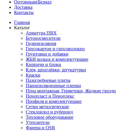
Оптовикам\Безнал
Доставка
Контакты
Главная
Каталог
Арматура ПВХ
Бетоносмесители
Гидроизоляция
Гипсокартон и гипсоволокно
Грунтовки и добавки
ЖБИ кольца и комплектующие
Кирпичи и блоки
Клея, шпатлёвки, штукатурки
Краски
Пазогребневые плиты
Пароизоляционные пленки
Пена монтажная, Герметики, Жидкие гвозди
Пенопласт и Пеноплекс
Профиля и комплектующие
Сетки металлические
Стеклоизол и рубероид
Тепловое оборудование
Утеплители
Фанера и OSB