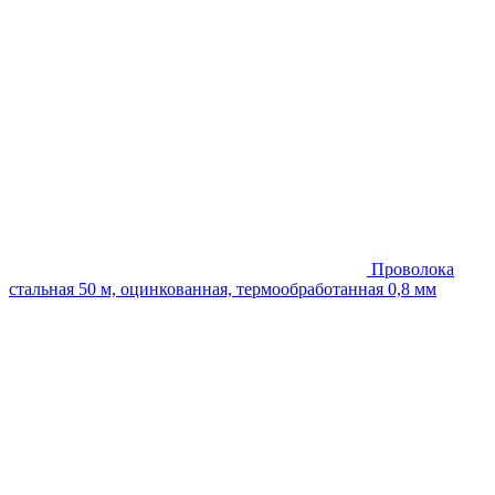
Проволока
стальная 50 м, оцинкованная, термообработанная 0,8 мм