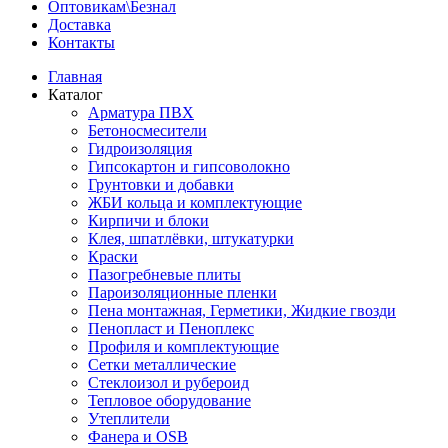
Оптовикам\Безнал
Доставка
Контакты
Главная
Каталог
Арматура ПВХ
Бетоносмесители
Гидроизоляция
Гипсокартон и гипсоволокно
Грунтовки и добавки
ЖБИ кольца и комплектующие
Кирпичи и блоки
Клея, шпатлёвки, штукатурки
Краски
Пазогребневые плиты
Пароизоляционные пленки
Пена монтажная, Герметики, Жидкие гвозди
Пенопласт и Пеноплекс
Профиля и комплектующие
Сетки металлические
Стеклоизол и рубероид
Тепловое оборудование
Утеплители
Фанера и OSB