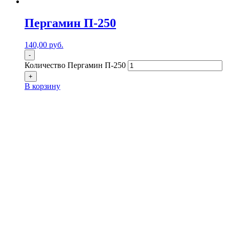
Пергамин П-250
140,00
р
уб.
-
Количество Пергамин П-250
+
В корзину