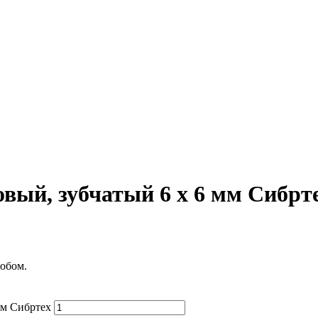
вый, зубчатый 6 х 6 мм Сибрт
обом.
мм Сибртех