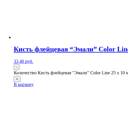
Кисть флейцевая “Эмали” Color Line
33,40
р
уб.
-
Количество Кисть флейцевая "Эмали" Color Line 25 х 10 
+
В корзину