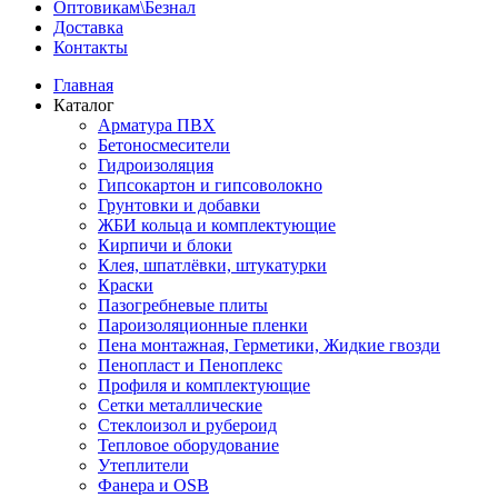
Оптовикам\Безнал
Доставка
Контакты
Главная
Каталог
Арматура ПВХ
Бетоносмесители
Гидроизоляция
Гипсокартон и гипсоволокно
Грунтовки и добавки
ЖБИ кольца и комплектующие
Кирпичи и блоки
Клея, шпатлёвки, штукатурки
Краски
Пазогребневые плиты
Пароизоляционные пленки
Пена монтажная, Герметики, Жидкие гвозди
Пенопласт и Пеноплекс
Профиля и комплектующие
Сетки металлические
Стеклоизол и рубероид
Тепловое оборудование
Утеплители
Фанера и OSB