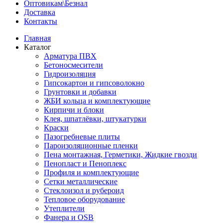
Оптовикам\Безнал
Доставка
Контакты
Главная
Каталог
Арматура ПВХ
Бетоносмесители
Гидроизоляция
Гипсокартон и гипсоволокно
Грунтовки и добавки
ЖБИ кольца и комплектующие
Кирпичи и блоки
Клея, шпатлёвки, штукатурки
Краски
Пазогребневые плиты
Пароизоляционные пленки
Пена монтажная, Герметики, Жидкие гвозди
Пенопласт и Пеноплекс
Профиля и комплектующие
Сетки металлические
Стеклоизол и рубероид
Тепловое оборудование
Утеплители
Фанера и OSB