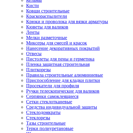
Кельмы
Кисти
Ковши строительные
Краскораспылители
Крюки и проволока для вязки арматуры
Кюветы для валиков
Ленты
Мелки разметочные
Миксеры для смесей и красок
Нанесение декоративных покрытий
Отвесы
Пистолеты для пены и герметика
Пленка защитная строительная
Плиткорезы
Правила строительные алюминиевые
Приспособление для кладки плитки
Просекатели для профиля
Ручки телескопические для валиков
Серпянки самоклеящиеся
Сетки стеклотканевые
Средства индивидуальной защиты
Стеклодомкраты
Стеклорезы
Тазы строительные
Терки полиуретановые