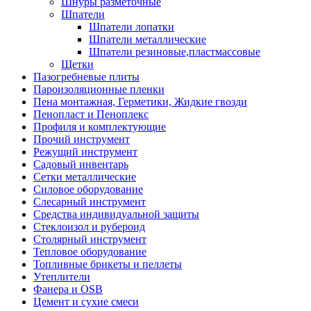
Шнуры разметочные
Шпатели
Шпатели лопатки
Шпатели металлические
Шпатели резиновые,пластмассовые
Щетки
Пазогребневые плиты
Пароизоляционные пленки
Пена монтажная, Герметики, Жидкие гвозди
Пенопласт и Пеноплекс
Профиля и комплектующие
Прочий инструмент
Режущий инструмент
Садовый инвентарь
Сетки металлические
Силовое оборудование
Слесарный инструмент
Средства индивидуальной защиты
Стеклоизол и рубероид
Столярный инструмент
Тепловое оборудование
Топливные брикеты и пеллеты
Утеплители
Фанера и OSB
Цемент и сухие смеси