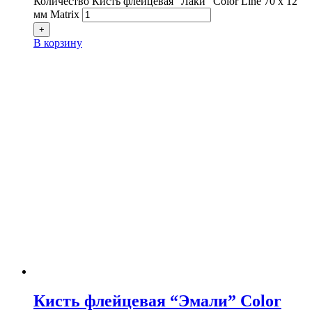
Количество Кисть флейцевая "Лаки" Color Line 70 х 12
мм Matrix
+
В корзину
Кисть флейцевая “Эмали” Color