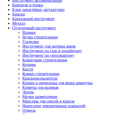
Инструмент автомобильный
Кирпичи и блоки
Клея, шпатлёвки, штукатурки
Краски
Крепежный инструмент
Металл
Отделочный инструмент
Валики
Ведра строительные
Гладилки
Инструмент для затирки швов
Инструмент по газо и пенобетону
Инструмент по гипсокартону
Карандаши строительные
Кельмы
Кисти
Ковши строительные
Краскораспылители
Крюки и проволока для вязки арматуры
Кюветы для валиков
Ленты
Мелки разметочные
Миксеры для смесей и красок
Нанесение декоративных покрытий
Отвесы