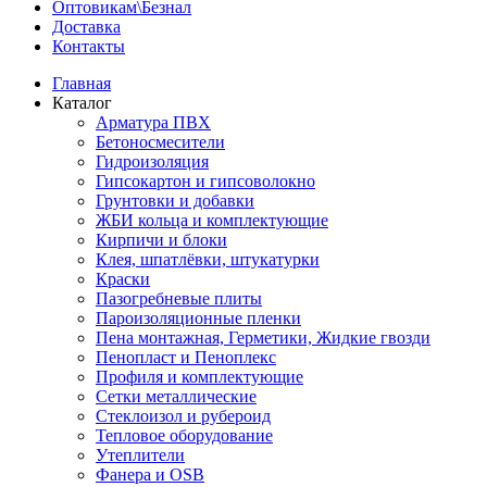
Оптовикам\Безнал
Доставка
Контакты
Главная
Каталог
Арматура ПВХ
Бетоносмесители
Гидроизоляция
Гипсокартон и гипсоволокно
Грунтовки и добавки
ЖБИ кольца и комплектующие
Кирпичи и блоки
Клея, шпатлёвки, штукатурки
Краски
Пазогребневые плиты
Пароизоляционные пленки
Пена монтажная, Герметики, Жидкие гвозди
Пенопласт и Пеноплекс
Профиля и комплектующие
Сетки металлические
Стеклоизол и рубероид
Тепловое оборудование
Утеплители
Фанера и OSB