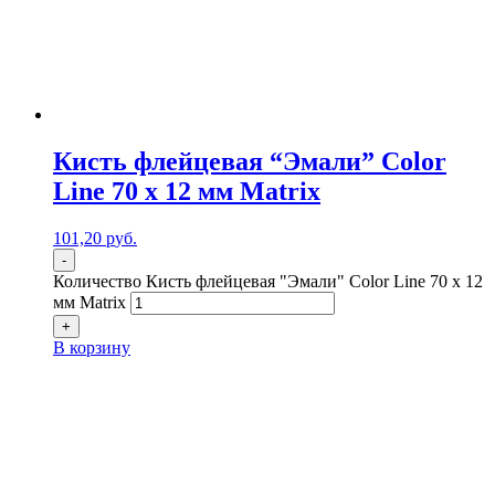
Кисть флейцевая “Эмали” Color
Line 70 х 12 мм Matrix
101,20
р
уб.
-
Количество Кисть флейцевая "Эмали" Color Line 70 х 12
мм Matrix
+
В корзину