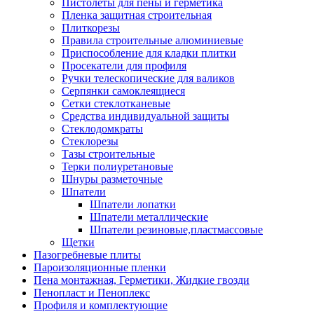
Пистолеты для пены и герметика
Пленка защитная строительная
Плиткорезы
Правила строительные алюминиевые
Приспособление для кладки плитки
Просекатели для профиля
Ручки телескопические для валиков
Серпянки самоклеящиеся
Сетки стеклотканевые
Средства индивидуальной защиты
Стеклодомкраты
Стеклорезы
Тазы строительные
Терки полиуретановые
Шнуры разметочные
Шпатели
Шпатели лопатки
Шпатели металлические
Шпатели резиновые,пластмассовые
Щетки
Пазогребневые плиты
Пароизоляционные пленки
Пена монтажная, Герметики, Жидкие гвозди
Пенопласт и Пеноплекс
Профиля и комплектующие