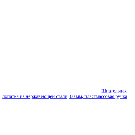
Шпательная
лопатка из нержавеющей стали, 60 мм, пластмассовая ручка