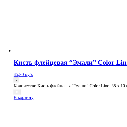
Кисть флейцевая “Эмали” Color Line
45,80
р
уб.
-
Количество Кисть флейцевая "Эмали" Color Line 35 х 10 
+
В корзину