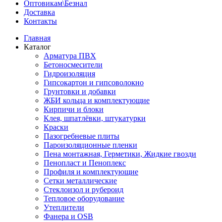
Оптовикам\Безнал
Доставка
Контакты
Главная
Каталог
Арматура ПВХ
Бетоносмесители
Гидроизоляция
Гипсокартон и гипсоволокно
Грунтовки и добавки
ЖБИ кольца и комплектующие
Кирпичи и блоки
Клея, шпатлёвки, штукатурки
Краски
Пазогребневые плиты
Пароизоляционные пленки
Пена монтажная, Герметики, Жидкие гвозди
Пенопласт и Пеноплекс
Профиля и комплектующие
Сетки металлические
Стеклоизол и рубероид
Тепловое оборудование
Утеплители
Фанера и OSB