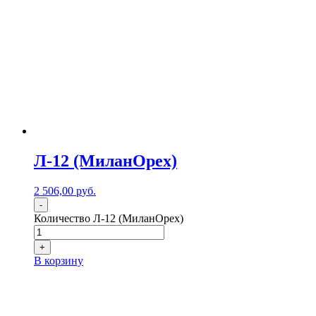
Л-12 (МиланОрех)
2 506,00
р
уб.
-
Количество Л-12 (МиланОрех)
+
В корзину