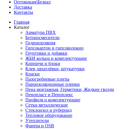
Оптовикам\Безнал
Доставка
Контакты
Главная
Каталог
Арматура ПВХ
Бетоносмесители
Гидроизоляция
Гипсокартон и гипсоволокно
Грунтовки и добавки
ЖБИ кольца и комплектующие
Кирпичи и блоки
Клея, шпатлёвки, штукатурки
Краски
Пазогребневые плиты
Пароизоляционные пленки
Пена монтажная, Герметики, Жидкие гвозди
Пенопласт и Пеноплекс
Профиля и комплектующие
Сетки металлические
Стеклоизол и рубероид
Тепловое оборудование
Утеплители
Фанера и OSB