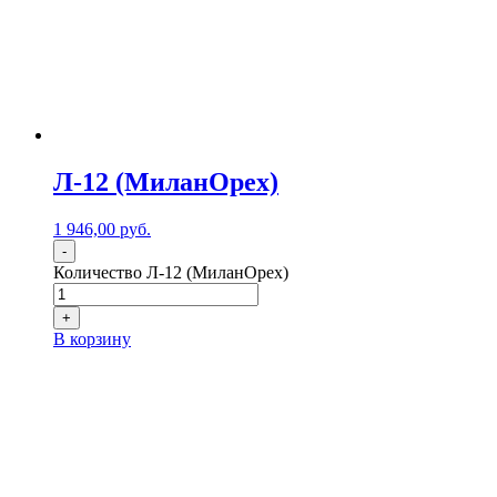
Л-12 (МиланОрех)
1 946,00
р
уб.
-
Количество Л-12 (МиланОрех)
+
В корзину