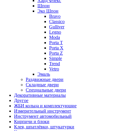
Хард Флекс
Шпон
Эко Шпон
Bravo
Classico
Gulliver
Legno
Moda
Porta T
Porta X
Porta Z
Simple
Trend
Vetro
Эмаль
Раздвижные двери
Складные двери
Специальные двери
Декоративные материалы
Другое
ЖБИ кольца и комплектующие
Измерительный инструмент
Инструмент автомобильный
Кирпичи и блоки
Клея, шпатлёвки, штукатурки