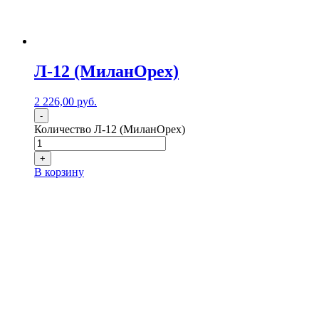
Л-12 (МиланОрех)
2 226,00
р
уб.
-
Количество Л-12 (МиланОрех)
+
В корзину