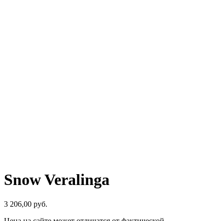
Snow Veralinga
3 206,00
р
уб.
Цена на сайте может отличатся от фактической.