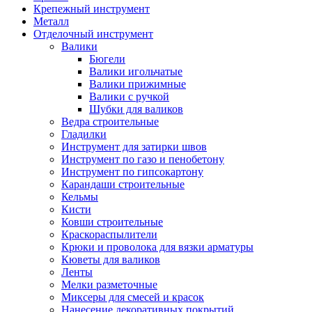
Крепежный инструмент
Металл
Отделочный инструмент
Валики
Бюгели
Валики игольчатые
Валики прижимные
Валики с ручкой
Шубки для валиков
Ведра строительные
Гладилки
Инструмент для затирки швов
Инструмент по газо и пенобетону
Инструмент по гипсокартону
Карандаши строительные
Кельмы
Кисти
Ковши строительные
Краскораспылители
Крюки и проволока для вязки арматуры
Кюветы для валиков
Ленты
Мелки разметочные
Миксеры для смесей и красок
Нанесение декоративных покрытий