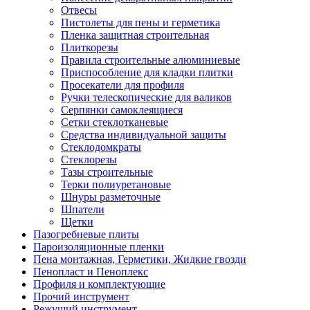
Отвесы
Пистолеты для пены и герметика
Пленка защитная строительная
Плиткорезы
Правила строительные алюминиевые
Приспособление для кладки плитки
Просекатели для профиля
Ручки телескопические для валиков
Серпянки самоклеящиеся
Сетки стеклотканевые
Средства индивидуальной защиты
Стеклодомкраты
Стеклорезы
Тазы строительные
Терки полиуретановые
Шнуры разметочные
Шпатели
Щетки
Пазогребневые плиты
Пароизоляционные пленки
Пена монтажная, Герметики, Жидкие гвозди
Пенопласт и Пеноплекс
Профиля и комплектующие
Прочий инструмент
Режущий инструмент