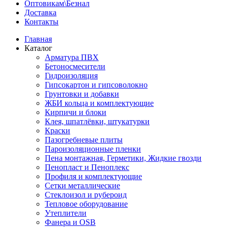
Оптовикам\Безнал
Доставка
Контакты
Главная
Каталог
Арматура ПВХ
Бетоносмесители
Гидроизоляция
Гипсокартон и гипсоволокно
Грунтовки и добавки
ЖБИ кольца и комплектующие
Кирпичи и блоки
Клея, шпатлёвки, штукатурки
Краски
Пазогребневые плиты
Пароизоляционные пленки
Пена монтажная, Герметики, Жидкие гвозди
Пенопласт и Пеноплекс
Профиля и комплектующие
Сетки металлические
Стеклоизол и рубероид
Тепловое оборудование
Утеплители
Фанера и OSB