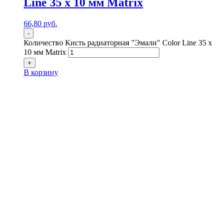
Line 35 х 10 мм Matrix
66,80
р
уб.
-
Количество Кисть радиаторная "Эмали" Color Line 35 х
10 мм Matrix
+
В корзину