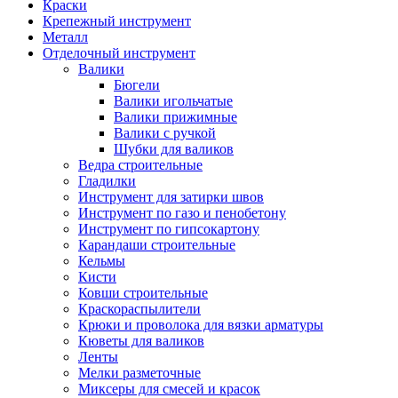
Краски
Крепежный инструмент
Металл
Отделочный инструмент
Валики
Бюгели
Валики игольчатые
Валики прижимные
Валики с ручкой
Шубки для валиков
Ведра строительные
Гладилки
Инструмент для затирки швов
Инструмент по газо и пенобетону
Инструмент по гипсокартону
Карандаши строительные
Кельмы
Кисти
Ковши строительные
Краскораспылители
Крюки и проволока для вязки арматуры
Кюветы для валиков
Ленты
Мелки разметочные
Миксеры для смесей и красок