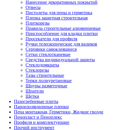
Нанесение декоративных покрытий
Отвесы
Пистолеты для пены и герметика
Пленка защитная строительная
Плиткорезы
Правила строительные алюминиевые
Приспособление для кладки плитки
Просекатели для профиля
Ручки телескопические для валиков
Серпянки самоклеящиеся
Сетки стеклотканевые
Средства индивидуальной защиты
Стеклодомкраты
Стеклорезы
Тазы строительные
Терки полиуретановые
Шнуры разметочные
Шпатели
Щетки
Пазогребневые плиты
Пароизоляционные пленки
Пена монтажная, Герметики, Жидкие гвозди
Пенопласт и Пеноплекс
Профиля и комплектующие
Прочий инструмент