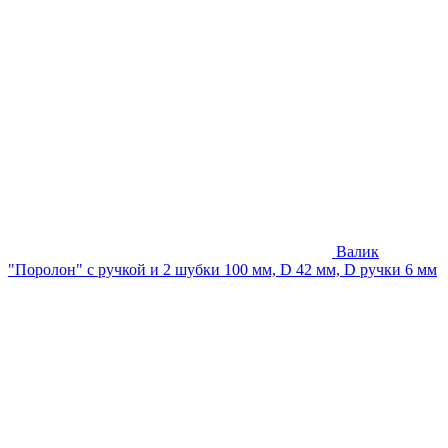
Валик
"Поролон" с ручкой и 2 шубки 100 мм, D 42 мм, D ручки 6 мм