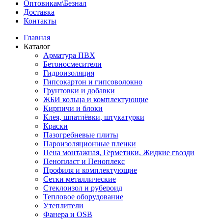
Оптовикам\Безнал
Доставка
Контакты
Главная
Каталог
Арматура ПВХ
Бетоносмесители
Гидроизоляция
Гипсокартон и гипсоволокно
Грунтовки и добавки
ЖБИ кольца и комплектующие
Кирпичи и блоки
Клея, шпатлёвки, штукатурки
Краски
Пазогребневые плиты
Пароизоляционные пленки
Пена монтажная, Герметики, Жидкие гвозди
Пенопласт и Пеноплекс
Профиля и комплектующие
Сетки металлические
Стеклоизол и рубероид
Тепловое оборудование
Утеплители
Фанера и OSB