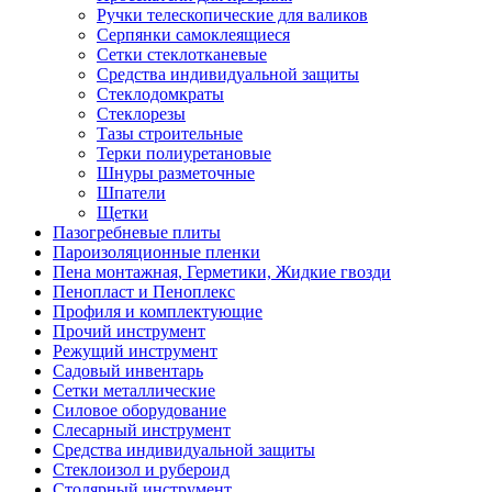
Ручки телескопические для валиков
Серпянки самоклеящиеся
Сетки стеклотканевые
Средства индивидуальной защиты
Стеклодомкраты
Стеклорезы
Тазы строительные
Терки полиуретановые
Шнуры разметочные
Шпатели
Щетки
Пазогребневые плиты
Пароизоляционные пленки
Пена монтажная, Герметики, Жидкие гвозди
Пенопласт и Пеноплекс
Профиля и комплектующие
Прочий инструмент
Режущий инструмент
Садовый инвентарь
Сетки металлические
Силовое оборудование
Слесарный инструмент
Средства индивидуальной защиты
Стеклоизол и рубероид
Столярный инструмент