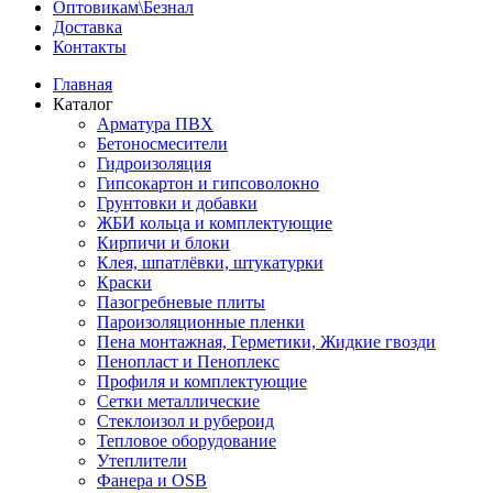
Оптовикам\Безнал
Доставка
Контакты
Главная
Каталог
Арматура ПВХ
Бетоносмесители
Гидроизоляция
Гипсокартон и гипсоволокно
Грунтовки и добавки
ЖБИ кольца и комплектующие
Кирпичи и блоки
Клея, шпатлёвки, штукатурки
Краски
Пазогребневые плиты
Пароизоляционные пленки
Пена монтажная, Герметики, Жидкие гвозди
Пенопласт и Пеноплекс
Профиля и комплектующие
Сетки металлические
Стеклоизол и рубероид
Тепловое оборудование
Утеплители
Фанера и OSB