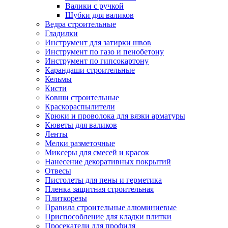
Валики с ручкой
Шубки для валиков
Ведра строительные
Гладилки
Инструмент для затирки швов
Инструмент по газо и пенобетону
Инструмент по гипсокартону
Карандаши строительные
Кельмы
Кисти
Ковши строительные
Краскораспылители
Крюки и проволока для вязки арматуры
Кюветы для валиков
Ленты
Мелки разметочные
Миксеры для смесей и красок
Нанесение декоративных покрытий
Отвесы
Пистолеты для пены и герметика
Пленка защитная строительная
Плиткорезы
Правила строительные алюминиевые
Приспособление для кладки плитки
Просекатели для профиля