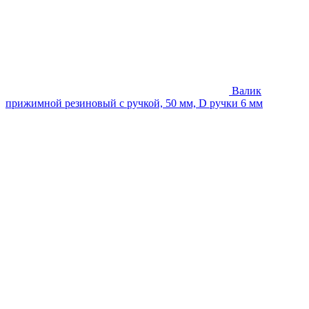
Валик
прижимной резиновый с ручкой, 50 мм, D ручки 6 мм