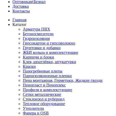
Оптовикам\Безнал
Доставка
Контакты
Главная
Каталог
Арматура ПВХ
Бетоносмесители
Гидроизоляция
Гипсокартон и гипсоволокно
Грунтовки и добавки
ЖБИ кольца и комплектующие
Кирпичи и блоки
Клея, шпатлёвки, штукатурки
Краски
Пазогребневые плиты
Пароизоляционные пленки
Пена монтажная, Герметики, Жидкие гвозди
Пенопласт и Пеноплекс
Профиля и комплектующие
Сетки металлические
Стеклоизол и рубероид
Тепловое оборудование
Утеплители
Фанера и OSB