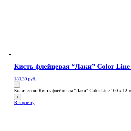
Кисть флейцевая “Лаки” Color Line 
183,30
р
уб.
-
Количество Кисть флейцевая "Лаки" Color Line 100 х 12 м
+
В корзину