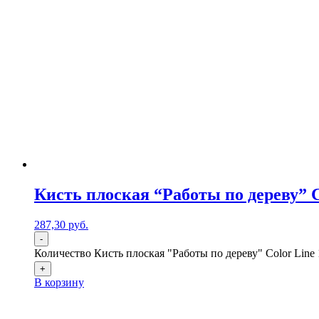
Кисть плоская “Работы по дереву” Co
287,30
р
уб.
-
Количество Кисть плоская "Работы по дереву" Color Line 
+
В корзину