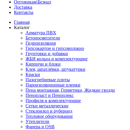
Оптовикам\Безнал
Доставка
Контакты
Главная
Каталог
Арматура ПВХ
Бетоносмесители
Гидроизоляция
Гипсокартон и гипсоволокно
Грунтовки и добавки
ЖБИ кольца и комплектующие
Кирпичи и блоки
Клея, шпатлёвки, штукатурки
Краски
Пазогребневые плиты
Пароизоляционные пленки
Пена монтажная, Герметики, Жидкие гвозди
Пенопласт и Пеноплекс
Профиля и комплектующие
Сетки металлические
Стеклоизол и рубероид
Тепловое оборудование
Утеплители
Фанера и OSB