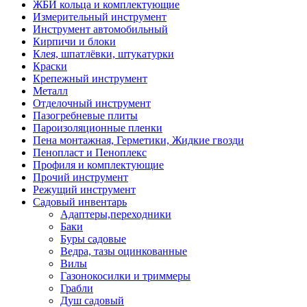
ЖБИ кольца и комплектующие
Измерительный инструмент
Инструмент автомобильный
Кирпичи и блоки
Клея, шпатлёвки, штукатурки
Краски
Крепежный инструмент
Металл
Отделочный инструмент
Пазогребневые плиты
Пароизоляционные пленки
Пена монтажная, Герметики, Жидкие гвозди
Пенопласт и Пеноплекс
Профиля и комплектующие
Прочий инструмент
Режущий инструмент
Садовый инвентарь
Адаптеры,переходники
Баки
Буры садовые
Ведра, тазы оцинкованные
Вилы
Газонокосилки и триммеры
Грабли
Душ садовый