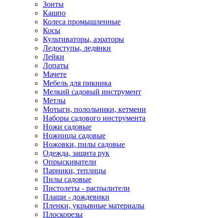
Зонты
Кашпо
Колеса промышленные
Косы
Культиваторы, аэраторы
Ледоступы, ледянки
Лейки
Лопаты
Мачете
Мебель для пикника
Мелкий садовый инструмент
Метлы
Мотыги, полольники, кетмени
Наборы садового инструмента
Ножи садовые
Ножницы садовые
Ножовки, пилы садовые
Одежда, защита рук
Опрыскиватели
Парники, теплицы
Пилы садовые
Пистолеты - распылители
Плащи - дождевики
Пленки, укрывные материалы
Плоскорезы