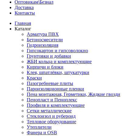
Оптовикам\Безнал
Доставка
Контакты
Главная
Каталог
Арматура ПВХ
Бетоносмесители
Гидроизоляция
Гипсокартон и гипсоволокно
Грунтовки и добавки
ЖБИ кольца и комплектующие
Кирпичи и блоки
Клея, шпатлёвки, штукатурки
Краски
Пазогребневые плиты
Пароизоляционные пленки
Пена монтажная, Герметики, Жидкие гвозди
Пенопласт и Пеноплекс
Профиля и комплектующие
Сетки металлические
Стеклоизол и рубероид
Тепловое оборудование
Утеплители
Фанера и OSB