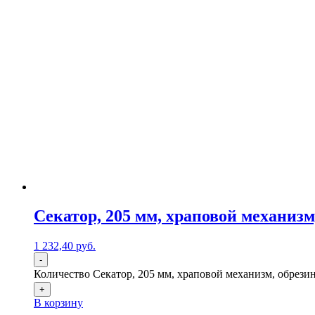
Секатор, 205 мм, храповой механизм
1 232,40
р
уб.
-
Количество Секатор, 205 мм, храповой механизм, обрезин
+
В корзину