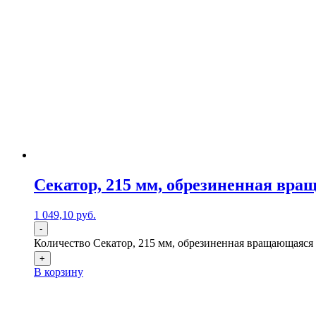
Секатор, 215 мм, обрезиненная вра
1 049,10
р
уб.
-
Количество Секатор, 215 мм, обрезиненная вращающаяся р
+
В корзину