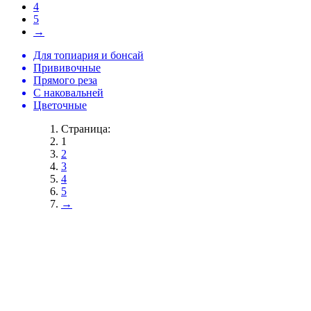
4
5
→
Для топиария и бонсай
Прививочные
Прямого реза
С наковальней
Цветочные
Страница:
1
2
3
4
5
→