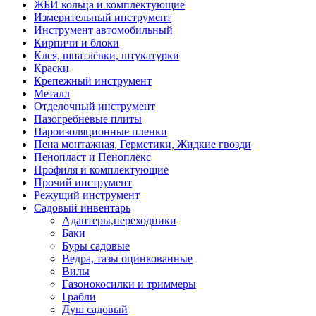
ЖБИ кольца и комплектующие
Измерительный инструмент
Инструмент автомобильный
Кирпичи и блоки
Клея, шпатлёвки, штукатурки
Краски
Крепежный инструмент
Металл
Отделочный инструмент
Пазогребневые плиты
Пароизоляционные пленки
Пена монтажная, Герметики, Жидкие гвозди
Пенопласт и Пеноплекс
Профиля и комплектующие
Прочий инструмент
Режущий инструмент
Садовый инвентарь
Адаптеры,переходники
Баки
Буры садовые
Ведра, тазы оцинкованные
Вилы
Газонокосилки и триммеры
Грабли
Душ садовый