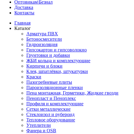
Оптовикам\Безнал
Доставка
Контакты
Главная
Каталог
Арматура ПВХ
Бетоносмесители
Гидроизоляция
Гипсокартон и гипсоволокно
Грунтовки и добавки
ЖБИ кольца и комплектующие
Кирпичи и блоки
Клея, шпатлёвки, штукатурки
Краски
Пазогребневые плиты
Пароизоляционные пленки
Пена монтажная, Герметики, Жидкие гвозди
Пенопласт и Пеноплекс
Профиля и комплектующие
Сетки металлические
Стеклоизол и рубероид
Тепловое оборудование
Утеплители
Фанера и OSB