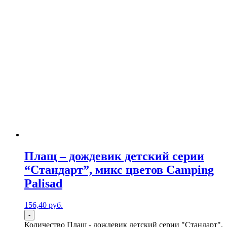
Плащ – дождевик детский серии
“Стандарт”, микс цветов Camping
Palisad
156,40
р
уб.
-
Количество Плащ - дождевик детский серии "Стандарт",