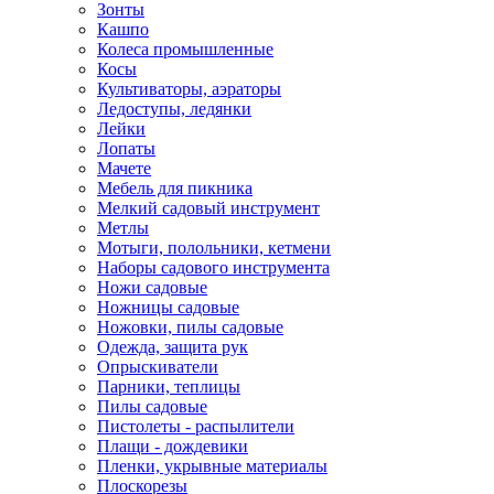
Зонты
Кашпо
Колеса промышленные
Косы
Культиваторы, аэраторы
Ледоступы, ледянки
Лейки
Лопаты
Мачете
Мебель для пикника
Мелкий садовый инструмент
Метлы
Мотыги, полольники, кетмени
Наборы садового инструмента
Ножи садовые
Ножницы садовые
Ножовки, пилы садовые
Одежда, защита рук
Опрыскиватели
Парники, теплицы
Пилы садовые
Пистолеты - распылители
Плащи - дождевики
Пленки, укрывные материалы
Плоскорезы