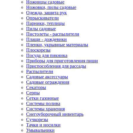
Ножницы садовые
Ножовки, пилы садовые
Одежда, защита рук
Опрыскиватели
Парники, теплицы
Пилы садовые
Пистолеты - распылители
Плащи - дождевики
Пленки, укрывные материалы
Плоскорезы
Посуда для пикника
Приборы для приготовления пищи
Приспособления для рассады
Распылители
Садовые аксессуары
Садовые ограждения
Секаторы
Серпы
Сетки газонные
Системы полива
Системы хранения
Снегоуборочный инвентарь
Сучкорезы
Тачки и носилки
Умывальники