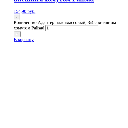
154,90
р
уб.
-
Количество Адаптер пластмассовый, 3/4 с внешним
хомутом Palisad
+
В корзину