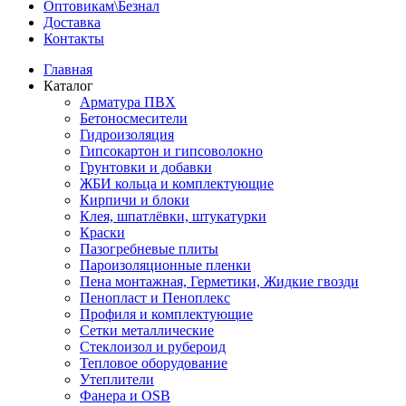
Оптовикам\Безнал
Доставка
Контакты
Главная
Каталог
Арматура ПВХ
Бетоносмесители
Гидроизоляция
Гипсокартон и гипсоволокно
Грунтовки и добавки
ЖБИ кольца и комплектующие
Кирпичи и блоки
Клея, шпатлёвки, штукатурки
Краски
Пазогребневые плиты
Пароизоляционные пленки
Пена монтажная, Герметики, Жидкие гвозди
Пенопласт и Пеноплекс
Профиля и комплектующие
Сетки металлические
Стеклоизол и рубероид
Тепловое оборудование
Утеплители
Фанера и OSB