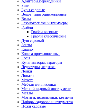
Адаптеры,переходники
Баки
Буры садовые
Ведра, тазы оцинкованные
Вилы
Газонокосилки и триммеры
Грабли
Грабли веерные
Грабли классические
Душ садовый
Зонты
Кашпо
Колеса промышленные
Косы
Культиваторы, аэраторы
Ледоступы, ледянки
Лейки
Лопаты
Мачете
Мебель для пикника
Мелкий садовый инструмент
Метлы
Мотыги, полольники, кетмени
Наборы садового инструмента
Ножи садовые