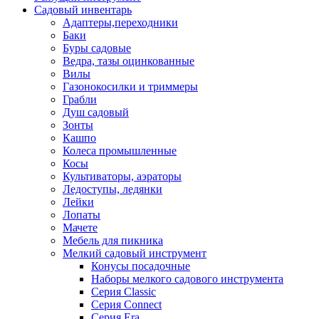
Садовый инвентарь
Адаптеры,переходники
Баки
Буры садовые
Ведра, тазы оцинкованные
Вилы
Газонокосилки и триммеры
Грабли
Душ садовый
Зонты
Кашпо
Колеса промышленные
Косы
Культиваторы, аэраторы
Ледоступы, ледянки
Лейки
Лопаты
Мачете
Мебель для пикника
Мелкий садовый инструмент
Конусы посадочные
Наборы мелкого садового инструмента
Серия Classic
Серия Connect
Серия Era