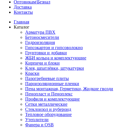
Оптовикам\Безнал
Доставка
Контакты
Главная
Каталог
Арматура ПВХ
Бетоносмесители
Гидроизоляция
Гипсокартон и гипсоволокно
Грунтовки и добавки
ЖБИ кольца и комплектующие
Кирпичи и блоки
Клея, шпатлёвки, штукатурки
Краски
Пазогребневые плиты
Пароизоляционные пленки
Пена монтажная, Герметики, Жидкие гвозди
Пенопласт и Пеноплекс
Профиля и комплектующие
Сетки металлические
Стеклоизол и рубероид
Тепловое оборудование
Утеплители
Фанера и OSB