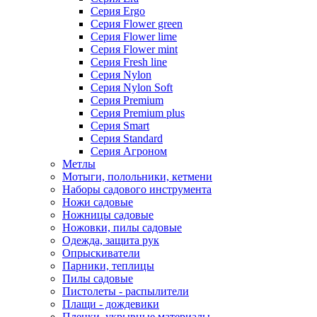
Серия Ergo
Серия Flower green
Серия Flower lime
Серия Flower mint
Серия Fresh line
Серия Nylon
Серия Nylon Soft
Серия Premium
Серия Premium plus
Серия Smart
Серия Standard
Серия Агроном
Метлы
Мотыги, полольники, кетмени
Наборы садового инструмента
Ножи садовые
Ножницы садовые
Ножовки, пилы садовые
Одежда, защита рук
Опрыскиватели
Парники, теплицы
Пилы садовые
Пистолеты - распылители
Плащи - дождевики
Пленки, укрывные материалы