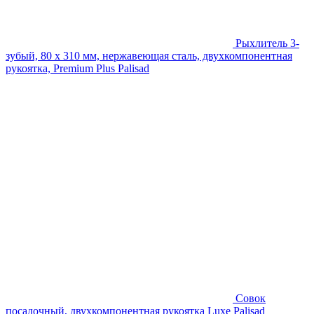
Рыхлитель 3-
зубый, 80 х 310 мм, нержавеющая сталь, двухкомпонентная
рукоятка, Premium Plus Palisad
Совок
посадочный, двухкомпонентная рукоятка Luxe Palisad