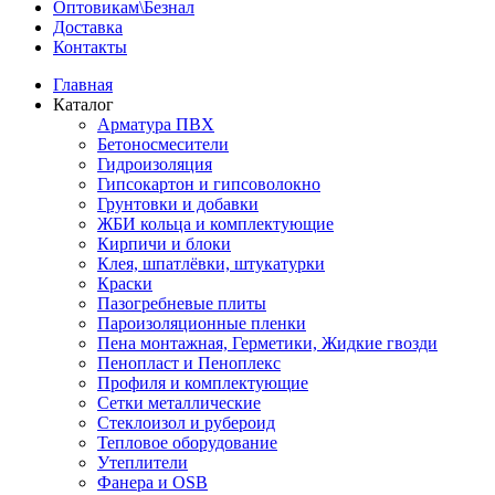
Оптовикам\Безнал
Доставка
Контакты
Главная
Каталог
Арматура ПВХ
Бетоносмесители
Гидроизоляция
Гипсокартон и гипсоволокно
Грунтовки и добавки
ЖБИ кольца и комплектующие
Кирпичи и блоки
Клея, шпатлёвки, штукатурки
Краски
Пазогребневые плиты
Пароизоляционные пленки
Пена монтажная, Герметики, Жидкие гвозди
Пенопласт и Пеноплекс
Профиля и комплектующие
Сетки металлические
Стеклоизол и рубероид
Тепловое оборудование
Утеплители
Фанера и OSB