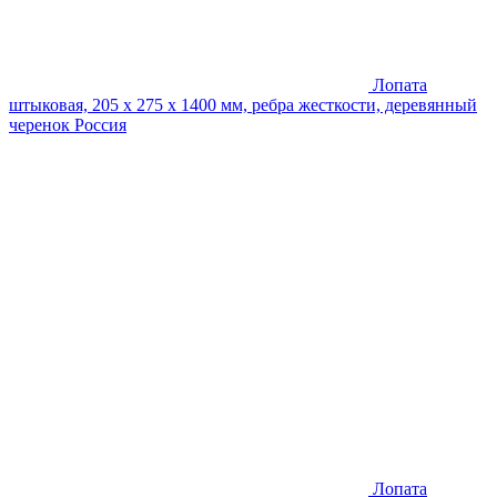
Лопата
штыковая, 205 x 275 x 1400 мм, ребра жесткости, деревянный
черенок Россия
Лопата