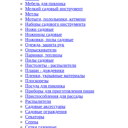
Мебель для пикника
Мелкий садовый инструмент
Метлы
Мотыги, полольники, кетмени
Наборы садового инструмента
Ножи садовые
Ножницы садовые
Ножовки, пилы садовые
Одежда, защита рук
Опрыскиватели
Парники, теплицы
Пилы садовые
Пистолеты - распылители
Плащи - дождевики
Пленки, укрывные материалы
Плоскорезы
Посуда для пикника
Приборы для приготовления пищи
Приспособления для рассады
Распылители
Садовые аксессуары
Садовые ограждения
Секаторы
Серпы
Сетки газонные