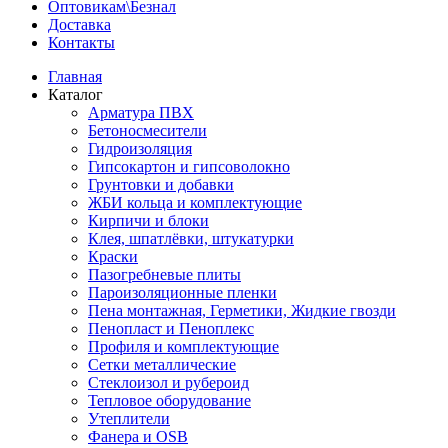
Оптовикам\Безнал
Доставка
Контакты
Главная
Каталог
Арматура ПВХ
Бетоносмесители
Гидроизоляция
Гипсокартон и гипсоволокно
Грунтовки и добавки
ЖБИ кольца и комплектующие
Кирпичи и блоки
Клея, шпатлёвки, штукатурки
Краски
Пазогребневые плиты
Пароизоляционные пленки
Пена монтажная, Герметики, Жидкие гвозди
Пенопласт и Пеноплекс
Профиля и комплектующие
Сетки металлические
Стеклоизол и рубероид
Тепловое оборудование
Утеплители
Фанера и OSB