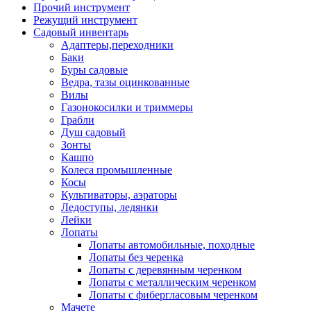
Прочий инструмент
Режущий инструмент
Садовый инвентарь
Адаптеры,переходники
Баки
Буры садовые
Ведра, тазы оцинкованные
Вилы
Газонокосилки и триммеры
Грабли
Душ садовый
Зонты
Кашпо
Колеса промышленные
Косы
Культиваторы, аэраторы
Ледоступы, ледянки
Лейки
Лопаты
Лопаты автомобильные, походные
Лопаты без черенка
Лопаты с деревянным черенком
Лопаты с металлическим черенком
Лопаты с фибергласовым черенком
Мачете