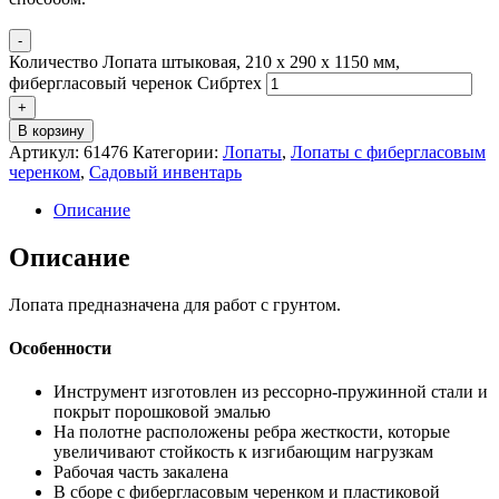
-
Количество Лопата штыковая, 210 x 290 x 1150 мм,
фибергласовый черенок Сибртех
+
В корзину
Артикул:
61476
Категории:
Лопаты
,
Лопаты с фибергласовым
черенком
,
Садовый инвентарь
Описание
Описание
Лопата предназначена для работ с грунтом.
Особенности
Инструмент изготовлен из рессорно-пружинной стали и
покрыт порошковой эмалью
На полотне расположены ребра жесткости, которые
увеличивают стойкость к изгибающим нагрузкам
Рабочая часть закалена
В сборе с фибергласовым черенком и пластиковой