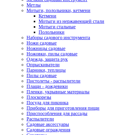
Метлы
Мотыги, полольники, кетмени
Кетмени
Мотыги из нержавеющей стали
Мотыги стальные
Полольники
Наборы садового инструмента
Ножи садовые
Ножницы садовые
Ножовки, пилы садовые
Одежда, защита рук
Опрыскиватели
Парники, теплицы
Пилы садовые
Пистолеты - распылители
Плащи - дождевики
Пленки, укрывные материалы
Плоскорезы
Посуда для пикника
Приборы для приготовления пищи
Приспособления для рассады
Распылители
Садовые аксессуары
Садовые ограждения