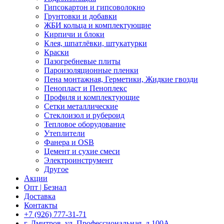
Гипсокартон и гипсоволокно
Грунтовки и добавки
ЖБИ кольца и комплектующие
Кирпичи и блоки
Клея, шпатлёвки, штукатурки
Краски
Пазогребневые плиты
Пароизоляционные пленки
Пена монтажная, Герметики, Жидкие гвозди
Пенопласт и Пеноплекс
Профиля и комплектующие
Сетки металлические
Стеклоизол и рубероид
Тепловое оборудование
Утеплители
Фанера и OSB
Цемент и сухие смеси
Электроинструмент
Другое
Акции
Опт | Безнал
Доставка
Контакты
+7 (926) 777-31-71
г. Дмитров, ул. Профессиональная, д.100А