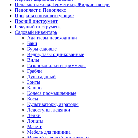
Пена монтажная, Герметики, Жидкие гвозди
Пенопласт и Пеноплекс
Профиля и комплектующие
Прочий инструмент
Режущий инструмент
Садовый инвентарь
Адаптеры,переходники
Баки
Буры садовые
Ведра, тазы оцинкованные
Вилы
Газонокосилки и триммеры
Грабли
Душ садовый
Зонты
Кашпо
Колеса промышленные
Косы
Культиваторы, аэраторы
Ледоступы, ледянки
Лейки
Лопаты
Мачете
Мебель для пикника
Мелкий садовый инструмент