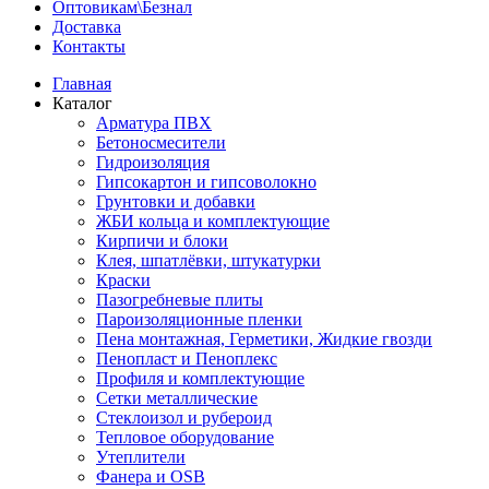
Оптовикам\Безнал
Доставка
Контакты
Главная
Каталог
Арматура ПВХ
Бетоносмесители
Гидроизоляция
Гипсокартон и гипсоволокно
Грунтовки и добавки
ЖБИ кольца и комплектующие
Кирпичи и блоки
Клея, шпатлёвки, штукатурки
Краски
Пазогребневые плиты
Пароизоляционные пленки
Пена монтажная, Герметики, Жидкие гвозди
Пенопласт и Пеноплекс
Профиля и комплектующие
Сетки металлические
Стеклоизол и рубероид
Тепловое оборудование
Утеплители
Фанера и OSB