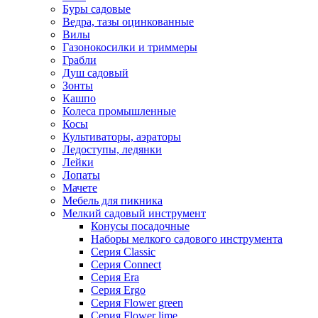
Буры садовые
Ведра, тазы оцинкованные
Вилы
Газонокосилки и триммеры
Грабли
Душ садовый
Зонты
Кашпо
Колеса промышленные
Косы
Культиваторы, аэраторы
Ледоступы, ледянки
Лейки
Лопаты
Мачете
Мебель для пикника
Мелкий садовый инструмент
Конусы посадочные
Наборы мелкого садового инструмента
Серия Classic
Серия Connect
Серия Era
Серия Ergo
Серия Flower green
Серия Flower lime