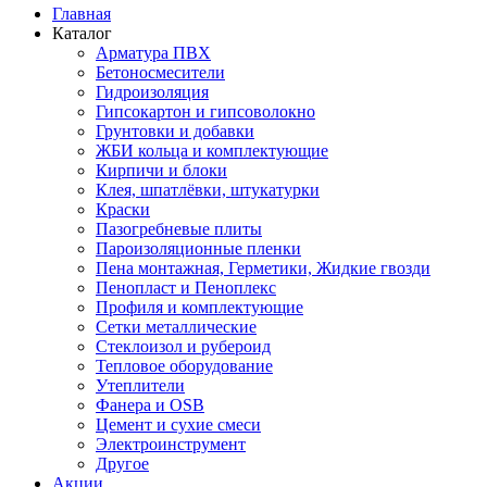
Главная
Каталог
Арматура ПВХ
Бетоносмесители
Гидроизоляция
Гипсокартон и гипсоволокно
Грунтовки и добавки
ЖБИ кольца и комплектующие
Кирпичи и блоки
Клея, шпатлёвки, штукатурки
Краски
Пазогребневые плиты
Пароизоляционные пленки
Пена монтажная, Герметики, Жидкие гвозди
Пенопласт и Пеноплекс
Профиля и комплектующие
Сетки металлические
Стеклоизол и рубероид
Тепловое оборудование
Утеплители
Фанера и OSB
Цемент и сухие смеси
Электроинструмент
Другое
Акции