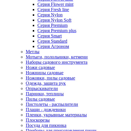
Серия Flower mint
Серия Fresh line
Серия Nylon
Серия Nylon Soft
Серия Premium
Серия Premium plus
Серия Smart
Серия Standard
Серия Агроном
Метлы
Мотыги, полольники, кетмени
Наборы садового инструмента
Ножи садовые
Ножницы садовые
Ножовки, пилы садовые
Одежда, защита рук
Опрыскиватели
Парники, теплицы
Пилы садовые
Пистолеты - распылители
Плащи - дождевики
Пленки, укрывные материалы
Плоскорезы
Посуда для пикника
Приборы для приготовления пищи