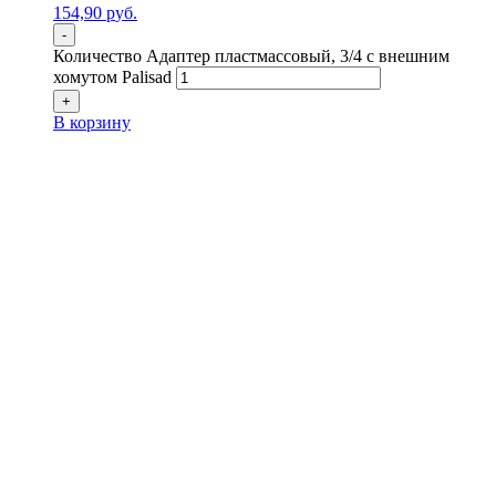
154,90
р
уб.
-
Количество Адаптер пластмассовый, 3/4 с внешним
хомутом Palisad
+
В корзину