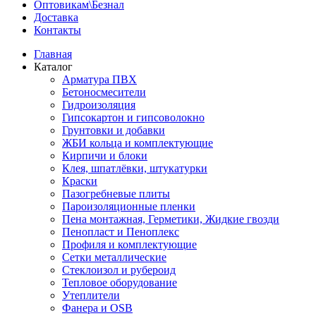
Оптовикам\Безнал
Доставка
Контакты
Главная
Каталог
Арматура ПВХ
Бетоносмесители
Гидроизоляция
Гипсокартон и гипсоволокно
Грунтовки и добавки
ЖБИ кольца и комплектующие
Кирпичи и блоки
Клея, шпатлёвки, штукатурки
Краски
Пазогребневые плиты
Пароизоляционные пленки
Пена монтажная, Герметики, Жидкие гвозди
Пенопласт и Пеноплекс
Профиля и комплектующие
Сетки металлические
Стеклоизол и рубероид
Тепловое оборудование
Утеплители
Фанера и OSB