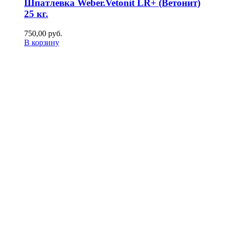
Шпатлевка Weber.Vetonit LR+ (Ветонит)
25 кг.
750,00
р
уб.
В корзину