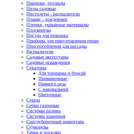
Парники, теплицы
Пилы садовые
Пистолеты - распылители
Плащи - дождевики
Пленки, укрывные материалы
Плоскорезы
Посуда для пикника
Приборы для приготовления пищи
Приспособления для рассады
Распылители
Садовые аксессуары
Садовые ограждения
Секаторы
Для топиария и бонсай
Прививочные
Прямого реза
С наковальней
Цветочные
Серпы
Сетки газонные
Системы полива
Системы хранения
Снегоуборочный инвентарь
Сучкорезы
Тачки и носилки