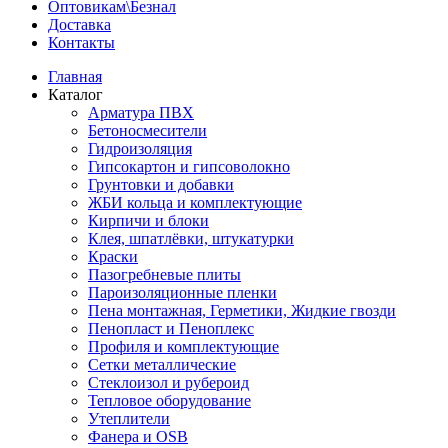
Оптовикам\Безнал
Доставка
Контакты
Главная
Каталог
Арматура ПВХ
Бетоносмесители
Гидроизоляция
Гипсокартон и гипсоволокно
Грунтовки и добавки
ЖБИ кольца и комплектующие
Кирпичи и блоки
Клея, шпатлёвки, штукатурки
Краски
Пазогребневые плиты
Пароизоляционные пленки
Пена монтажная, Герметики, Жидкие гвозди
Пенопласт и Пеноплекс
Профиля и комплектующие
Сетки металлические
Стеклоизол и рубероид
Тепловое оборудование
Утеплители
Фанера и OSB