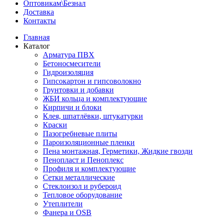
Оптовикам\Безнал
Доставка
Контакты
Главная
Каталог
Арматура ПВХ
Бетоносмесители
Гидроизоляция
Гипсокартон и гипсоволокно
Грунтовки и добавки
ЖБИ кольца и комплектующие
Кирпичи и блоки
Клея, шпатлёвки, штукатурки
Краски
Пазогребневые плиты
Пароизоляционные пленки
Пена монтажная, Герметики, Жидкие гвозди
Пенопласт и Пеноплекс
Профиля и комплектующие
Сетки металлические
Стеклоизол и рубероид
Тепловое оборудование
Утеплители
Фанера и OSB