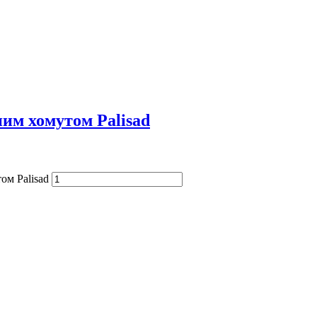
ним хомутом Palisad
ом Palisad