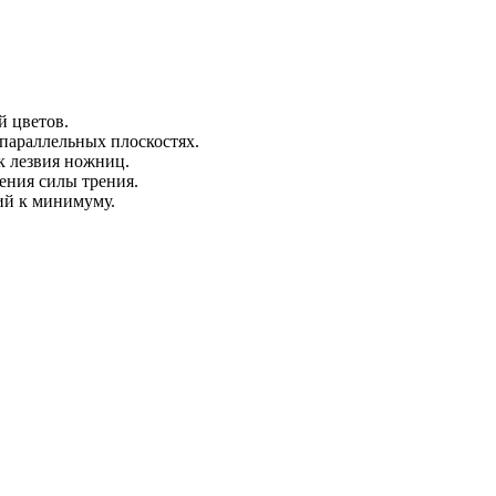
й цветов.
параллельных плоскостях.
к лезвия ножниц.
ения силы трения.
ий к минимуму.