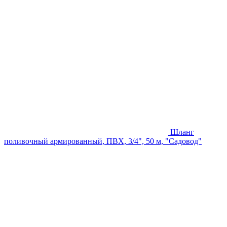
Шланг
поливочный армированный, ПВХ, 3/4", 50 м, "Садовод"