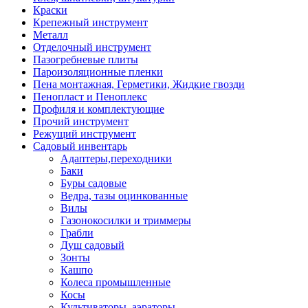
Краски
Крепежный инструмент
Металл
Отделочный инструмент
Пазогребневые плиты
Пароизоляционные пленки
Пена монтажная, Герметики, Жидкие гвозди
Пенопласт и Пеноплекс
Профиля и комплектующие
Прочий инструмент
Режущий инструмент
Садовый инвентарь
Адаптеры,переходники
Баки
Буры садовые
Ведра, тазы оцинкованные
Вилы
Газонокосилки и триммеры
Грабли
Душ садовый
Зонты
Кашпо
Колеса промышленные
Косы
Культиваторы, аэраторы