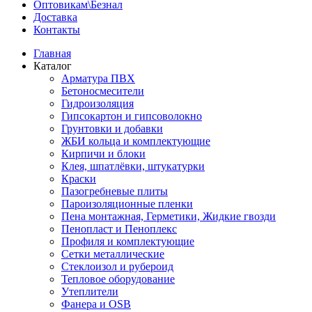
Оптовикам\Безнал
Доставка
Контакты
Главная
Каталог
Арматура ПВХ
Бетоносмесители
Гидроизоляция
Гипсокартон и гипсоволокно
Грунтовки и добавки
ЖБИ кольца и комплектующие
Кирпичи и блоки
Клея, шпатлёвки, штукатурки
Краски
Пазогребневые плиты
Пароизоляционные пленки
Пена монтажная, Герметики, Жидкие гвозди
Пенопласт и Пеноплекс
Профиля и комплектующие
Сетки металлические
Стеклоизол и рубероид
Тепловое оборудование
Утеплители
Фанера и OSB