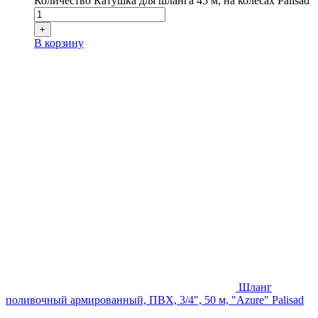
Количество Катушка для шланга 45 м, на колесах Palisad
+
В корзину
Шланг
поливочный армированный, ПВХ, 3/4", 50 м, "Azure" Palisad