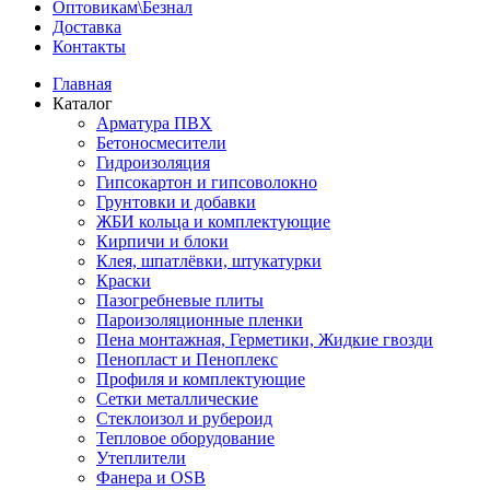
Оптовикам\Безнал
Доставка
Контакты
Главная
Каталог
Арматура ПВХ
Бетоносмесители
Гидроизоляция
Гипсокартон и гипсоволокно
Грунтовки и добавки
ЖБИ кольца и комплектующие
Кирпичи и блоки
Клея, шпатлёвки, штукатурки
Краски
Пазогребневые плиты
Пароизоляционные пленки
Пена монтажная, Герметики, Жидкие гвозди
Пенопласт и Пеноплекс
Профиля и комплектующие
Сетки металлические
Стеклоизол и рубероид
Тепловое оборудование
Утеплители
Фанера и OSB