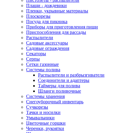
Пистолеты - распылители
Плащи - дождевики
Пленки, укрывные материалы
Плоскорезы
Посуда для пикника
Приборы для приготовления пищи
Приспособления для рассады
Распылители
Садовые аксессуары
Садовые ограждения
Секаторы
Серпы
Сетки газонные
Системы полива
Распылители и разбрызгиватели
Соединители и адаптеры
Таймеры для полива
Шланги поливочные
Системы хранения
Снегоуборочный инвентарь
Сучкорезы
Тачки и носилки
Умывальники
Цветочные горшки
Черенки, рукоятки