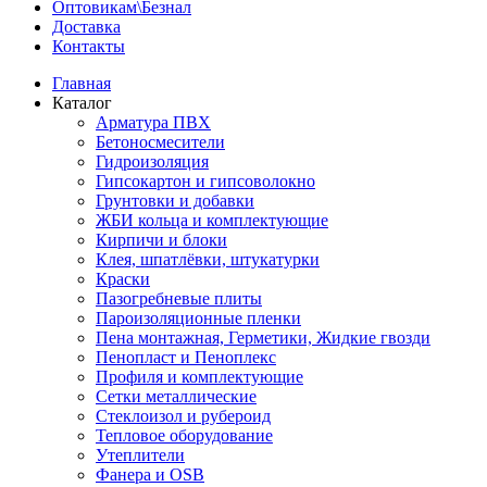
Оптовикам\Безнал
Доставка
Контакты
Главная
Каталог
Арматура ПВХ
Бетоносмесители
Гидроизоляция
Гипсокартон и гипсоволокно
Грунтовки и добавки
ЖБИ кольца и комплектующие
Кирпичи и блоки
Клея, шпатлёвки, штукатурки
Краски
Пазогребневые плиты
Пароизоляционные пленки
Пена монтажная, Герметики, Жидкие гвозди
Пенопласт и Пеноплекс
Профиля и комплектующие
Сетки металлические
Стеклоизол и рубероид
Тепловое оборудование
Утеплители
Фанера и OSB