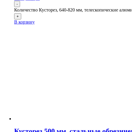
-
Количество Кусторез, 640-820 мм, телескопические алюми
+
В корзину
Кусторез 500 мм, стальные обрезине