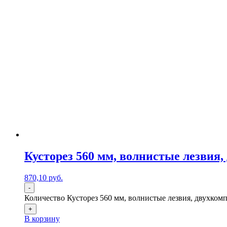
Кусторез 560 мм, волнистые лезвия
870,10
р
уб.
-
Количество Кусторез 560 мм, волнистые лезвия, двухкомп
+
В корзину